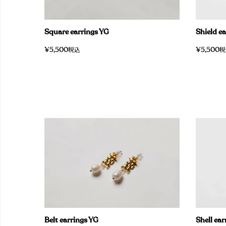
Square earrings YG
Shield e
¥
5,500
¥
5,500
税込
税
Belt earrings YG
Shell ear