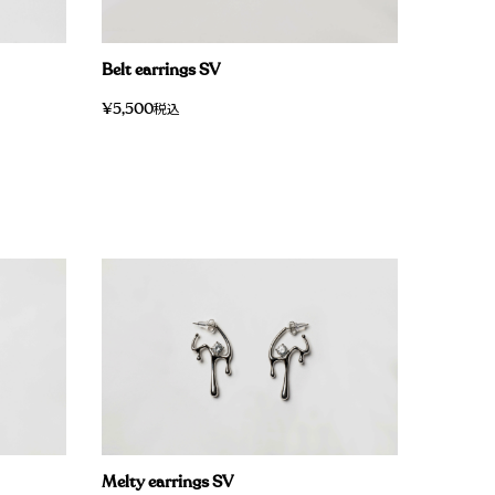
Belt earrings SV
¥
5,500
税込
Melty earrings SV