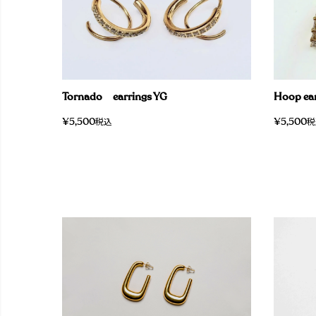
Hoop ear
Tornado earrings YG
¥
5,500
¥
5,500
税
税込