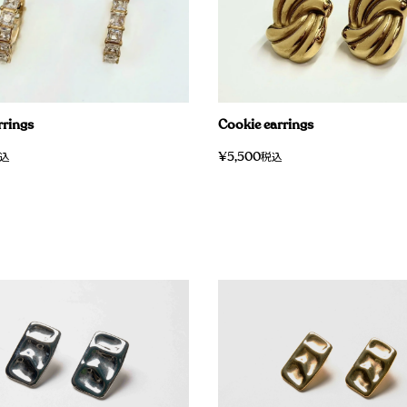
rings
Cookie earrings
¥
5,500
込
税込