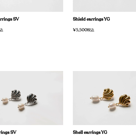
arrings SV
Shield earrings YG
¥
5,500
込
税込
rings SV
Shell earrings YG