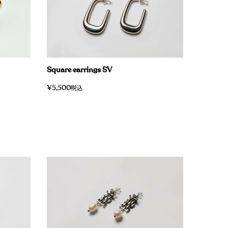
Square earrings SV
¥
5,500
税込