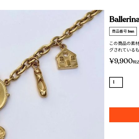
Ballerin
商品番号
ban
この商品の素材は
グされている
¥
9,900
税